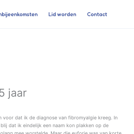
nbijeenkomsten
Lid worden
Contact
5 jaar
en voor dat ik de diagnose van fibromyalgie kreeg. In
 blij dat ik eindelijk een naam kon plakken op de
zolang mee worstelde. Maar die euforie was van korte