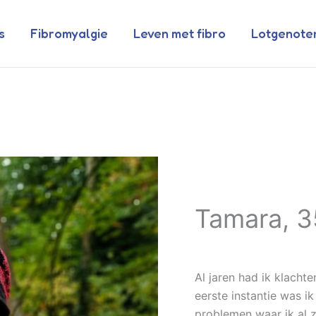
s
Fibromyalgie
Leven met fibro
Lotgenote
Tamara, 3
Al jaren had ik klacht
eerste instantie was ik
problemen waar ik al 