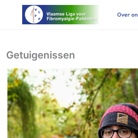
Ga
naar
Over on
de
inhoud
Getuigenissen