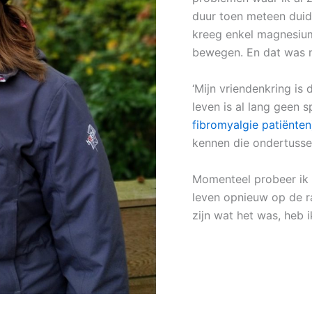
duur toen meteen duid
kreeg enkel magnesium
bewegen. En dat was nu
‘Mijn vriendenkring is
leven is al lang geen 
fibromyalgie patiënten
kennen die ondertusse
Momenteel probeer ik
leven opnieuw op de rai
zijn wat het was, heb 