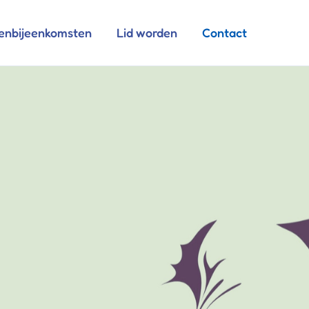
enbijeenkomsten
Lid worden
Contact