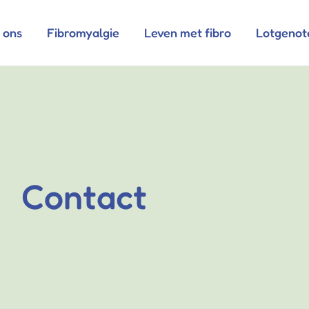
 ons
Fibromyalgie
Leven met fibro
Lotgenot
Contact