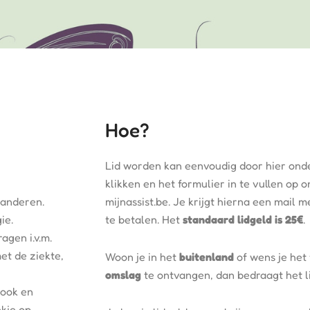
Hoe?
Lid worden kan eenvoudig door hier ond
klikken en het formulier in te vullen op
aanderen.
mijnassist.be. Je krijgt hierna een mail 
ie.
te betalen. Het
standaard lidgeld is 25€
.
agen i.v.m.
et de ziekte,
Woon je in het
buitenland
of wens je het 
omslag
te ontvangen, dan bedraagt het 
book en
kje op