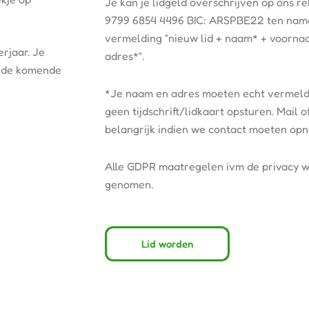
Je kan je lidgeld overschrijven op ons
9799 6854 4496 BIC: ARSPBE22 ten nam
vermelding “nieuw lid + naam* + voornaa
rjaar. Je
adres*”.
n de komende
*Je naam en adres moeten echt vermeld
geen tijdschrift/lidkaart opsturen. Mail
belangrijk indien we contact moeten op
Alle GDPR maatregelen ivm de privacy w
genomen.
Lid worden