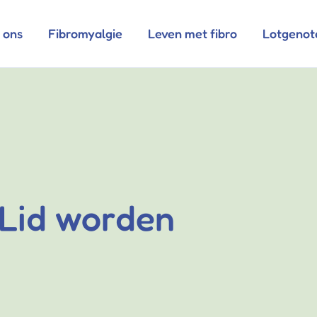
 ons
Fibromyalgie
Leven met fibro
Lotgenot
Lid worden