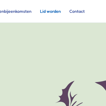
enbijeenkomsten
Lid worden
Contact