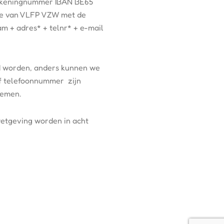
 rekeningnummer IBAN BE65
e van VLFP VZW met de
m + adres* + telnr* + e-mail
 worden, anders kunnen we
 of telefoonnummer zijn
nemen.
etgeving worden in acht