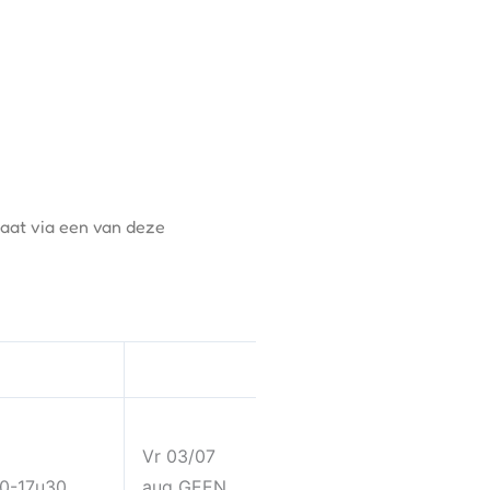
daat via een van deze
Vr 03/07
30-17u30
aug GEEN