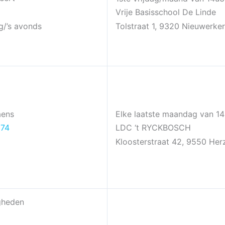
Vrije Basisschool De Linde
g/’s avonds
Tolstraat 1, 9320 Nieuwerke
aens
Elke laatste maandag van 1
 74
LDC ‘t RYCKBOSCH
Kloosterstraat 42, 9550 Her
gheden