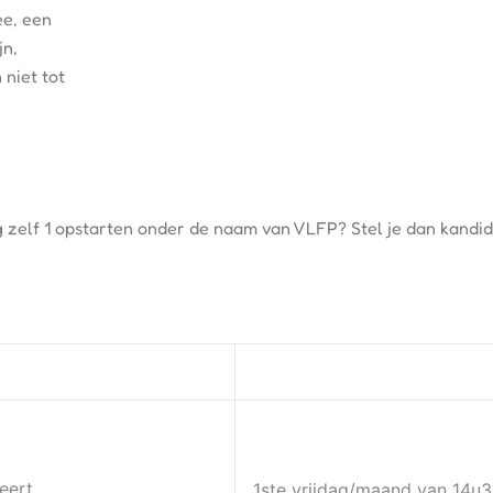
e, een 
n, 
iet tot 
raag zelf 1 opstarten onder de naam van VLFP? Stel je dan kandi
eert
1ste vrijdag/maand van 14u