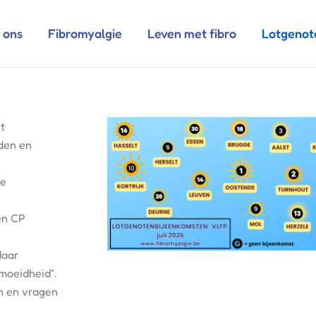
 ons
Fibromyalgie
Leven met fibro
Lotgenot
t 
en en 
e 
n CP 
aar 
oeidheid”. 
n en vragen 