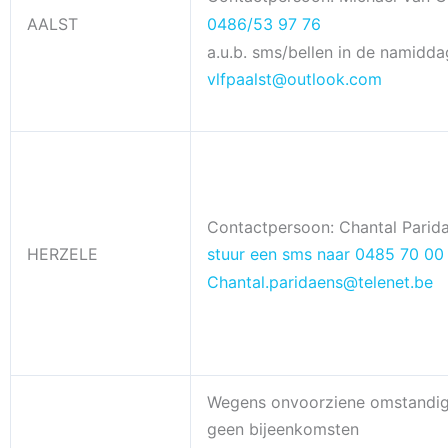
AALST
0486/53 97 76
a.u.b. sms/bellen in de namidda
vlfpaalst@outlook.com
Contactpersoon: Chantal Parid
HERZELE
stuur een sms naar 0485 70 00
Chantal.paridaens@telenet.be
Wegens onvoorziene omstandi
geen bijeenkomsten