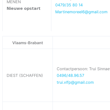
MENEN
0479/35 80 14
𝗡𝗶𝗲𝘂𝘄𝗲 𝗼𝗽𝘀𝘁𝗮𝗿𝘁
Martinemoreel6@gmail.com
Vlaams-Brabant
Contactpersoon: Trui Sinnae
DIEST (SCHAFFEN)
0496/48.96.57
trui.vlfp@gmail.com