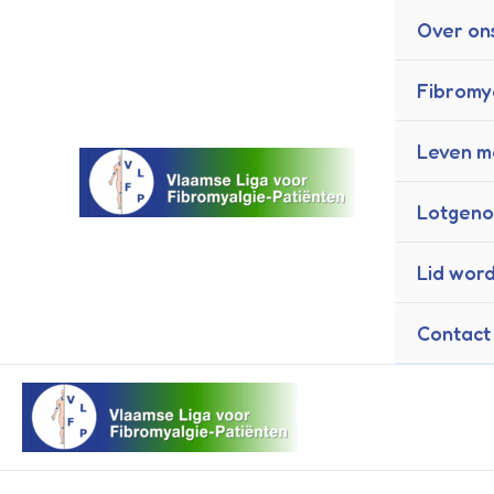
Ga
Over on
naar
de
Fibromy
inhoud
Leven me
Lotgeno
Lid wor
Contact