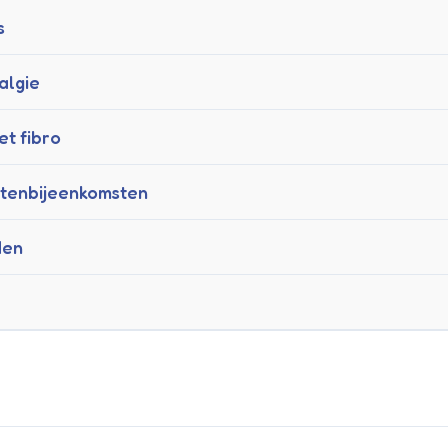
s
algie
t fibro
tenbijeenkomsten
den