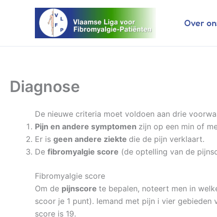
Ga
naar
Over on
de
inhoud
Diagnose
De nieuwe criteria moet voldoen aan drie voorw
Pijn en andere symptomen
zijn op een min of m
Er is
geen andere ziekte
die de pijn verklaart.
De
fibromyalgie score
(de optelling van de pij
Fibromyalgie score
Om de
pijnscore
te bepalen, noteert men in welk
scoor je 1 punt). Iemand met pijn i vier gebieden
score is 19.