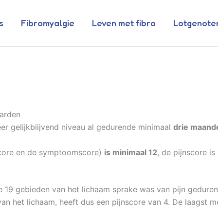
s
Fibromyalgie
Leven met fibro
Lotgenote
aarden
eer gelijkblijvend niveau al gedurende minimaal
drie maand
nscore en de symptoomscore)
is minimaal 12
, de pijnscore i
e 19 gebieden van het lichaam sprake was van pijn geduren
 van het lichaam, heeft dus een pijnscore van 4. De laagst m