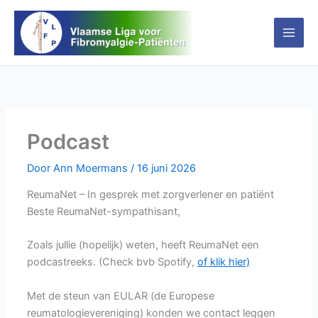
Ga
naar
de
inhoud
Podcast
Door
Ann Moermans
/
16 juni 2026
ReumaNet – In gesprek met zorgverlener en patiënt
Beste ReumaNet-sympathisant,
Zoals jullie (hopelijk) weten, heeft ReumaNet een
podcastreeks. (Check bvb Spotify,
of klik hier)
Met de steun van EULAR (de Europese
reumatologievereniging) konden we contact leggen